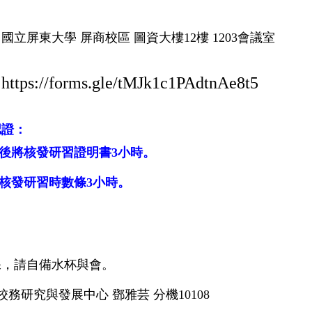
：
國立屏東大學
屏商校區 圖資大樓12樓 1203會議室
https://forms.gle/tMJk1c1PAdtnAe8t5
：
認證：
後將核發研習證明書3小時。
核發研習時數條3小時。
保，請自備水杯與會。
校務研究與發展中心 鄧雅芸 分機10108