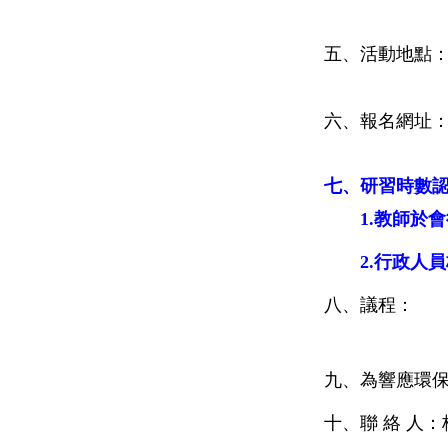
五、活動地點
六、報名網址
七、研習時數
1.教師於會
2.行政人員
八、議程：
九、
為響應環
十、聯 絡 人：