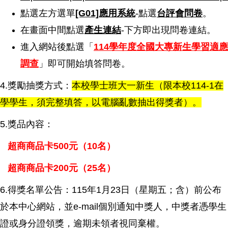
點選左方選單
[G01]應用系統
-點選
台評會問卷
。
在畫面中間點選
產生連結
-下方即出現問卷連結。
進入網站後點選「
114學年度全國大專新生學習適應
調查
」即可開始填答問卷。
4.獎勵抽獎方式：
本校學士班大一新生（限本校114-1在
學學生，須完整填答，以電腦亂數抽出得獎者）。
5.獎品內容：
超商商品卡500元（10名）
超商商品卡200元（25名）
6.得獎名單公告：115年1月23日（星期五；含）前公布
於本中心網站，並e-mail個別通知中獎人，中獎者憑學生
證或身分證領獎，逾期未領者視同棄權。