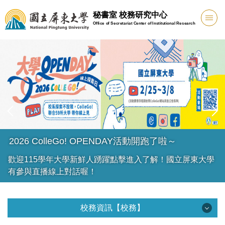
跳
秘書室 校務研究中心
到
Office of Secretariat Center of Institutional Research
主
要
內
容
區
2026 ColleGo! OPENDAY活動開跑了啦～
歡迎115學年大學新鮮人踴躍點擊進入了解！國立屏東大學
有參與直播線上對話喔！
校務資訊【校務】