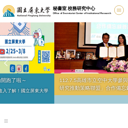
跳
秘書室 校務研究中心
到
Office of Secretariat Center of Institutional Research
主
要
內
容
區
112.7.5高雄市立空中大學參與「南區大專校院校務
研究推動策略聯盟」合作備忘錄簽約儀式
:::