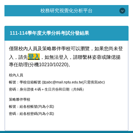
校務資訊【校務】
校務研究視覺化分析平台
全國
校務研究視覺化分析平台
本校
111-114學年度大學分科考試分發結果
學生面[考招資料]
僅限校內人員及策略夥伴學校可以瀏覽，如果您尚未登
學生面[生源]
登入
入，請先
，如無法登入，請聯繫林姿蓉或陳偲揚
專任助理(分機10210/10220)。
學生面[高中端]
校內人員
學生面[學生規模]
帳號：學校信箱帳號 (如abc@mail.nptu.edu.tw|只需填寫abc)
密碼：身分證後４碼＋生日月份和日期（共8碼）
學生面[就學穩定]
策略夥伴學校
學生面[學習情況](準備中)
帳號：給各校帳號(均為小寫)
密碼：給各校密碼(均為小寫)
教師面[研究]