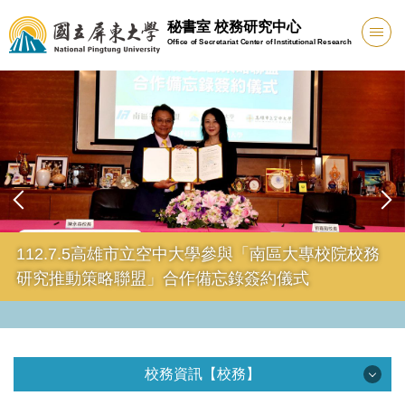
跳
秘書室 校務研究中心
到
Office of Secretariat Center of Institutional Research
主
要
內
容
區
112.7.5高雄市立空中大學參與「南區大專校院校務
研究推動策略聯盟」合作備忘錄簽約儀式
校務資訊【校務】