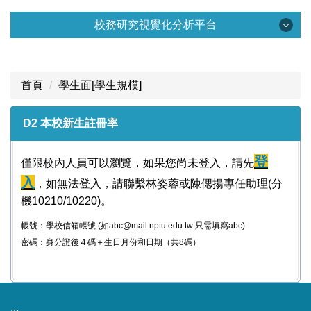
校務研究
校務研究視覺化分析平台
校務研究資訊
校務研究視覺化分析平台
校務研究視覺化分析平台
首頁
學生面[學生規模]
學生面[考招資料]
校務研究分析
D2 本校新生註冊率
學生面[生源]
統計年報
學生面[高中端]
登
僅限校內人員可以瀏覽，如果您尚未登入，請先
表單下載
入
，如無法登入，請聯繫林姿蓉或陳偲揚專任助理(分
學生面[學生規模]
機10210/10220)。
學生面[就學穩定]
帳號：學校信箱帳號 (如abc@mail.nptu.edu.tw|只需填寫abc)
密碼：身分證後４碼＋生日月份和日期（共8碼）
學生面[學習情況](準備中)
教師面[研究]