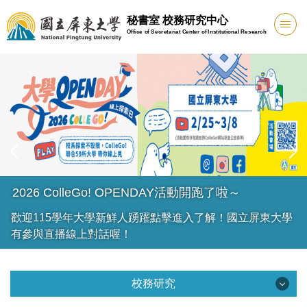
跳
秘書室 校務研究中心
到
Office of Secretariat Center of Institutional Research
主
要
內
容
區
2026 ColleGo! OPENDAY活動開跑了啦～
歡迎115學年大學新鮮人踴躍點擊進入了解！國立屏東大學
有參與直播線上對話喔！
校務研究