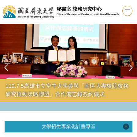
跳
秘書室 校務研究中心
到
Office of Secretariat Center of Institutional Research
主
要
內
容
區
112.7.5高雄市立空中大學參與「南區大專校院校務
研究推動策略聯盟」合作備忘錄簽約儀式
大學招生專業化計畫專區