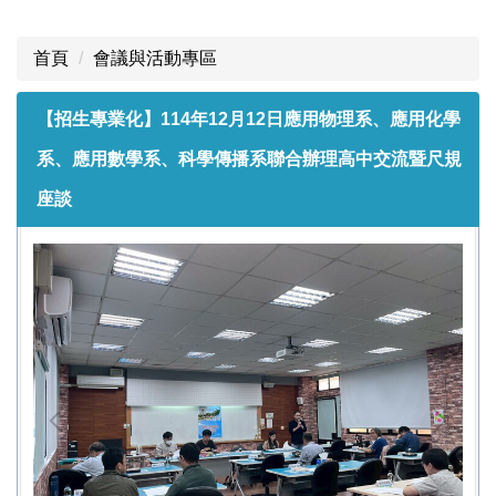
大學招生專業化計畫專區
首頁
會議與活動專區
中心首頁/所有消息
【招生專業化】114年12月12日應用物理系、應用化學
專區首頁
系、應用數學系、科學傳播系聯合辦理高中交流暨尺規
計畫簡介
座談
準備指引與校系分則
校務研究議題
數據儀表板
會議與活動專區