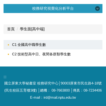
大學招生專業化計畫專區
校務研究視覺化分析平台
中心首頁/所有消息
校務研究視覺化分析平台
專區首頁
首頁
學生面[高中端]
學生面[考招資料]
計畫簡介
學生面[生源]
C1 全國高中職學生數
準備指引與校系分則
學生面[高中端]
C2 技術型高中日、夜間各群類學生數
校務研究議題
學生面[學生規模]
數據儀表板
學生面[就學穩定]
:::
會議與活動專區
國立屏東大學秘書室
校務研究中心
│
90003屏東市民生路4-18號
學生面[學習情況](準備中)
(民生校區五育樓3樓)
│總機： 08-7663800 │傳真：08-7234406
教師面[研究]
E-mail：
ird@mail.nptu.edu.tw