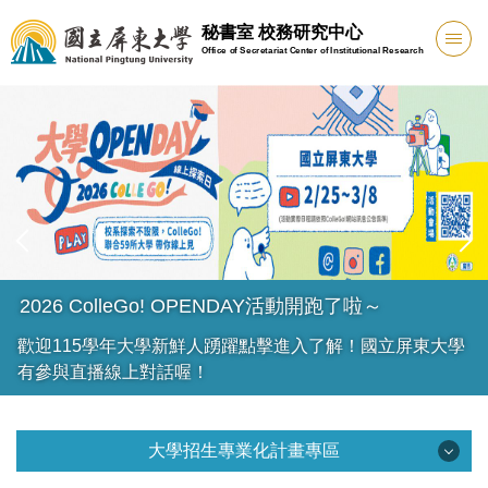
跳
秘書室 校務研究中心
到
Office of Secretariat Center of Institutional Research
主
要
內
容
區
2026 ColleGo! OPENDAY活動開跑了啦～
歡迎115學年大學新鮮人踴躍點擊進入了解！國立屏東大學
有參與直播線上對話喔！
大學招生專業化計畫專區