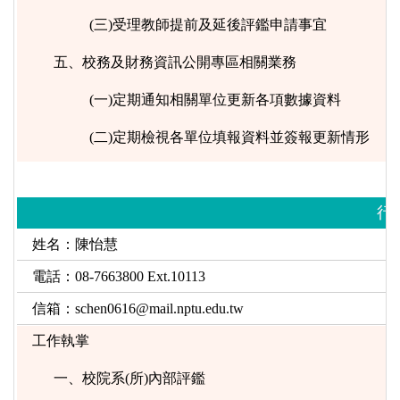
(三)受理教師提前及延後評鑑申請事宜
五、校務及財務資訊公開專區相關業務
(一)定期通知相關單位更新各項數據資料
(二)定期檢視各單位填報資料並簽報更新情形
行
姓名：陳怡慧
電話：08-7663800 Ext.10113
信箱：
schen0616@mail.nptu.edu.tw
工作執掌
一、
校院系(所)內部評鑑