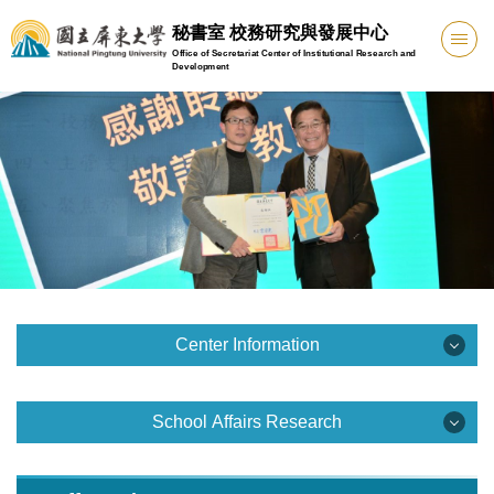
Jump
秘書室 校務研究與發展中心
to
Office of Secretariat Center of Institutional Research and
the
Development
main
content
block
Center Information
Center Information
School Affairs Research
Organization
School Affairs Research