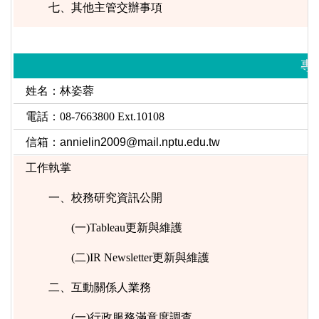
七、其他主管交辦事項
專
姓名：林姿蓉
電話：08-7663800 Ext.10108
信箱：
annielin2009@mail.nptu.edu.tw
工作執掌
一、校務研究資訊公開
(一)Tableau更新與維護
(二)IR Newsletter更新與維護
二、互動關係人業務
(一)行政服務滿意度調查