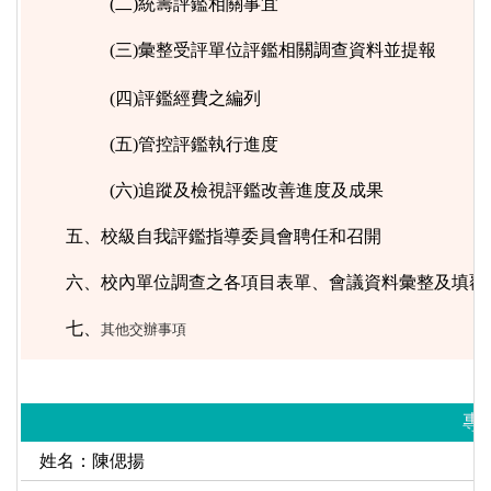
(二)統籌評鑑相關事宜
(三)彙整受
評單位評鑑相關調查資料並提報
(四)評鑑經費之編列
(五)管控評鑑執行進度
(六)追蹤及檢視評鑑改善進度及成果
五、校級自我評鑑指導委員會聘任和召開
六、校內單位調查之各項目表單、會議資料彙整及填覆
七、
其他交辦事項
專
姓名：陳偲揚