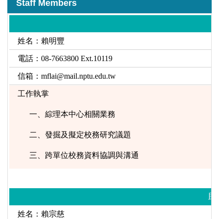
Staff Members
Stafe Members
School Affairs Research Information System
Regulations
School Affairs Research Analysis
姓名：賴明豐
Interactive person
電話：08-7663800 Ext.10119
Southern District Strategic Alliance
Evaluation area
信箱：
mflai@mail.nptu.edu.tw
Download and Forms
Teacher evaluation
工作執掌
School Affairs Development Plan
一、綜理本中心相關業務
二、發掘及擬定校務研究議題
School Affairs and Financial Information Disclosure
Zone
三、跨單位校務資料協調與溝通
Activity Highlights
助
姓名：賴宗慈