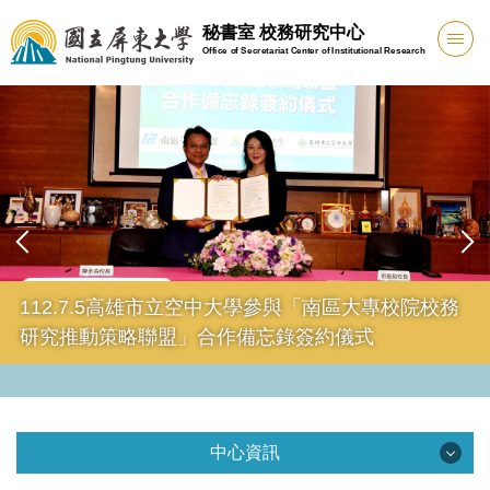
跳
秘書室 校務研究中心
到
Office of Secretariat Center of Institutional Research
主
要
內
容
區
112.7.5高雄市立空中大學參與「南區大專校院校務
研究推動策略聯盟」合作備忘錄簽約儀式
中心資訊