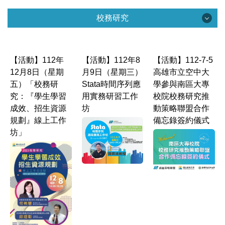
中心資訊
校務研究
中心簡介
校務研究
組織團隊
【活動】112年
【活動】112年8
【活動】112-7-5
校務研究資訊
12月8日（星期
月9日（星期三）
高雄市立空中大
法令規章
五）「校務研
Stata時間序列應
學參與南區大專
校務研究視覺化分析平台
究：『學生學習
用實務研習工作
校院校務研究推
活動花絮
成效、招生資源
坊
動策略聯盟合作
校務研究分析
規劃』線上工作
備忘錄簽約儀式
互動關係人
坊」
統計年報
校務與財務資訊公開專區
表單下載
大學招生專業化計畫專區