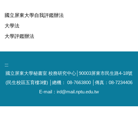
評鑑專區選單
國立屏東大學自我評鑑辦法
回中心首頁
大學法
評鑑相關法規
大學評鑑辦法
校務評鑑
各類評鑑結果
:::
國立屏東大學秘書室
校務研究中心
│
90003屏東市民生路4-18號
自我評鑑
(民生校區五育樓3樓)
│總機： 08-7663800 │傳真：08-7234406
國際認證
E-mail：
ird@mail.nptu.edu.tw