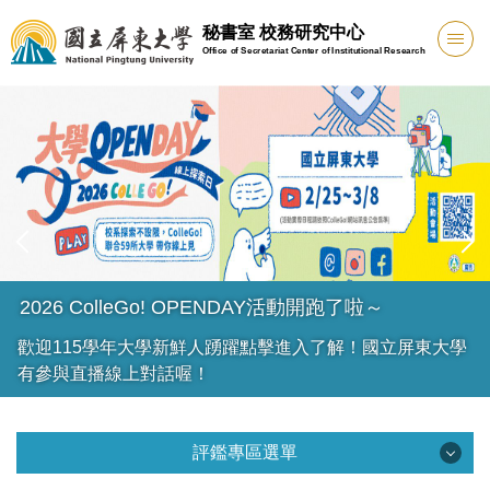
跳
秘書室 校務研究中心
到
Office of Secretariat Center of Institutional Research
主
要
內
容
區
2026 ColleGo! OPENDAY活動開跑了啦～
歡迎115學年大學新鮮人踴躍點擊進入了解！國立屏東大學
有參與直播線上對話喔！
評鑑專區選單