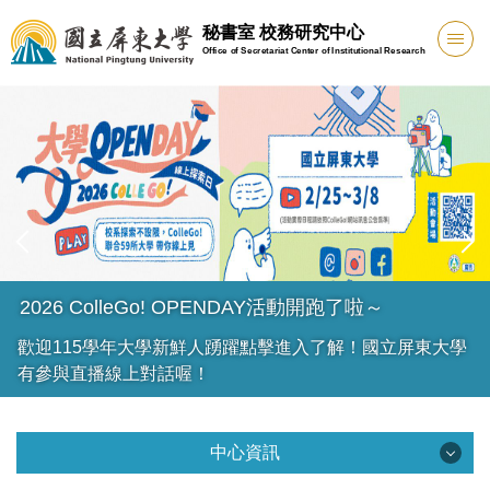
跳
秘書室 校務研究中心
到
Office of Secretariat Center of Institutional Research
主
要
內
容
區
2026 ColleGo! OPENDAY活動開跑了啦～
歡迎115學年大學新鮮人踴躍點擊進入了解！國立屏東大學
有參與直播線上對話喔！
中心資訊