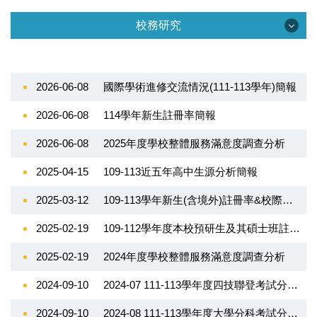
中心資訊
校務研究
中心簡介
校務研究
組織團隊
2026-06-08
國際學術進修交流情況(111-113學年)簡報
校務研究資訊
法令規章
2026-06-08
114學年新生註冊率簡報
校務研究視覺化分析平台
活動花絮
2026-06-08
2025年度學校整體服務滿意度調查分析
校務研究分析
2025-04-15
109-113近五年高中生源分析簡報
互動關係人
統計年報
2025-03-12
109-113學年新生(含境外)註冊率&校際比較
校務與財務資訊公開專區
表單下載
2025-02-19
109-112學年度本校預研生及其碩士班註冊比率&110-113學年度碩士班生源情況
大學招生專業化計畫專區
2025-02-19
2024年度學校整體服務滿意度調查分析
2024-09-10
2024-07 111-113學年度四技聯登考試分發結果
2024-09-10
2024-08 111-113學年度大學分科考試分發結果