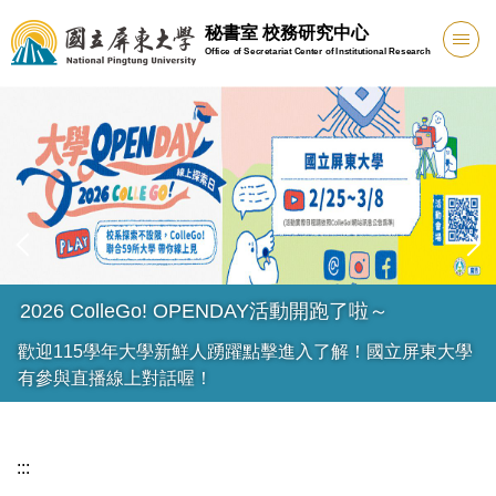
跳
秘書室 校務研究中心
到
Office of Secretariat Center of Institutional Research
主
要
內
容
區
2026 ColleGo! OPENDAY活動開跑了啦～
歡迎115學年大學新鮮人踴躍點擊進入了解！國立屏東大學
有參與直播線上對話喔！
:::