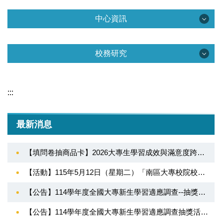
中心資訊
中心資訊
校務研究
中心簡介
校務研究
組織團隊
:::
校務研究資訊
法令規章
最新消息
校務研究視覺化分析平台
活動花絮
校務研究分析
【填問卷抽商品卡】2026大專生學習成效與滿意度跨境調查
互動關係人
統計年報
【活動】115年5月12日（星期二）「南區大專校院校務研究推動策略聯盟」締盟簽署儀式
校務與財務資訊公開專區
表單下載
【公告】114學年度全國大專新生學習適應調查--抽獎活動中獎候補名單
大學招生專業化計畫專區
【公告】114學年度全國大專新生學習適應調查抽獎活動中獎名單