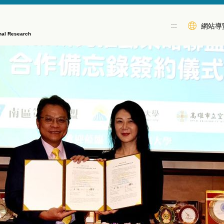
:::
網站導
ional Research