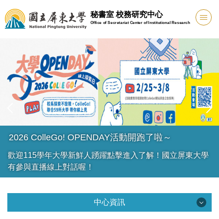
跳
秘書室 校務研究中心
到
Office of Secretariat Center of Institutional Research
主
要
內
容
區
2026 ColleGo! OPENDAY活動開跑了啦～
歡迎115學年大學新鮮人踴躍點擊進入了解！國立屏東大學
有參與直播線上對話喔！
中心資訊