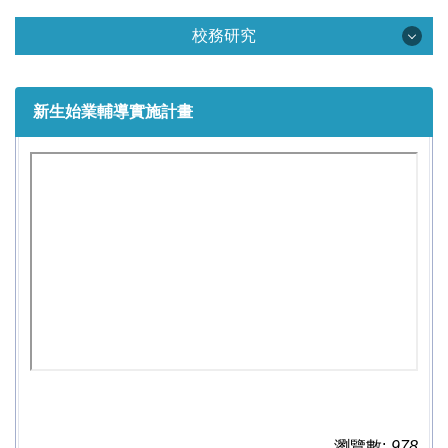
中心資訊
校務研究
中心簡介
校務研究
組織團隊
新生始業輔導實施計畫
校務研究資訊
法令規章
校務研究視覺化分析平台
活動花絮
校務研究分析
互動關係人
統計年報
校務與財務資訊公開專區
表單下載
大學招生專業化計畫專區
瀏覽數:
978